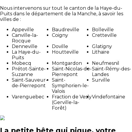
Nous intervenons sur tout le canton de la Haye-du-
Puits dans le département de la Manche, à savoir les
villes de :
Appeville
Baudreville
Bolleville
Canville-la-
Coigny
Cretteville
Rocque
Denneville
Doville
Glatigny
La Haye-du-
Houtteville
Lithaire
Puits
Mobecq
Montgardon
Neufmesnil
Prétot-Sainte-
Saint-Nicolas-de-
Saint-Rémy-des-
Suzanne
Pierrepont
Landes
Saint-Sauveur-
Saint-
Surville
de-Pierrepont
Symphorien-le-
Valois
Varenguebec
Fraction de Vesly
Vindefontaine
(Gerville-la-
Forêt)
La petite bête qui pique, votre