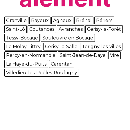
Granville
Bayeux
Agneux
Bréhal
Périers
Saint-Lô
Coutances
Avranches
Cerisy-la-Forêt
Tessy-Bocage
Souleuvre en Bocage
Le Molay-Littry
Cerisy-la-Salle
Torigny-les-villes
Percy-en-Normandie
Saint-Jean-de-Daye
Vire
La Haye-du-Puits
Carentan
Villedieu-les-Poêles-Rouffigny