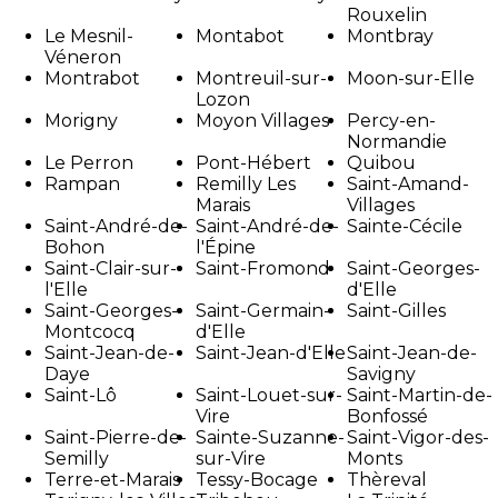
Rouxelin
Le Mesnil-
Montabot
Montbray
Véneron
Montrabot
Montreuil-sur-
Moon-sur-Elle
Lozon
Morigny
Moyon Villages
Percy-en-
Normandie
Le Perron
Pont-Hébert
Quibou
Rampan
Remilly Les
Saint-Amand-
Marais
Villages
Saint-André-de-
Saint-André-de-
Sainte-Cécile
Bohon
l'Épine
Saint-Clair-sur-
Saint-Fromond
Saint-Georges-
l'Elle
d'Elle
Saint-Georges-
Saint-Germain-
Saint-Gilles
Montcocq
d'Elle
Saint-Jean-de-
Saint-Jean-d'Elle
Saint-Jean-de-
Daye
Savigny
Saint-Lô
Saint-Louet-sur-
Saint-Martin-de-
Vire
Bonfossé
Saint-Pierre-de-
Sainte-Suzanne-
Saint-Vigor-des-
Semilly
sur-Vire
Monts
Terre-et-Marais
Tessy-Bocage
Thèreval