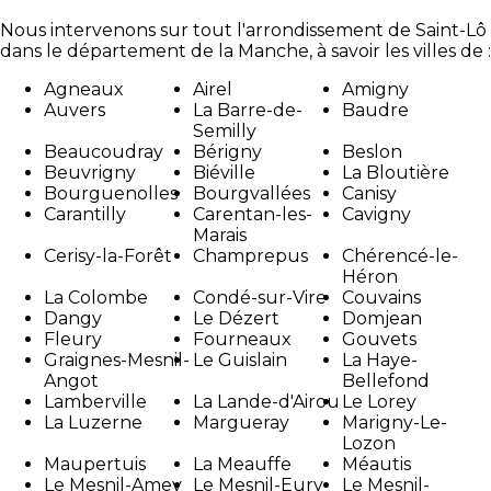
Nous intervenons sur tout l'arrondissement de Saint-Lô
dans le département de la Manche, à savoir les villes de :
Agneaux
Airel
Amigny
Auvers
La Barre-de-
Baudre
Semilly
Beaucoudray
Bérigny
Beslon
Beuvrigny
Biéville
La Bloutière
Bourguenolles
Bourgvallées
Canisy
Carantilly
Carentan-les-
Cavigny
Marais
Cerisy-la-Forêt
Champrepus
Chérencé-le-
Héron
La Colombe
Condé-sur-Vire
Couvains
Dangy
Le Dézert
Domjean
Fleury
Fourneaux
Gouvets
Graignes-Mesnil-
Le Guislain
La Haye-
Angot
Bellefond
Lamberville
La Lande-d'Airou
Le Lorey
La Luzerne
Margueray
Marigny-Le-
Lozon
Maupertuis
La Meauffe
Méautis
Le Mesnil-Amey
Le Mesnil-Eury
Le Mesnil-