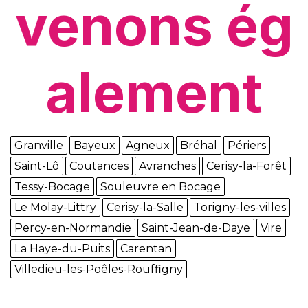
venons ég
alement
Granville
Bayeux
Agneux
Bréhal
Périers
Saint-Lô
Coutances
Avranches
Cerisy-la-Forêt
Tessy-Bocage
Souleuvre en Bocage
Le Molay-Littry
Cerisy-la-Salle
Torigny-les-villes
Percy-en-Normandie
Saint-Jean-de-Daye
Vire
La Haye-du-Puits
Carentan
Villedieu-les-Poêles-Rouffigny